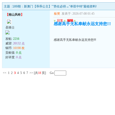
主题 :
189期：新澳门【乖乖公主】ˇˇ势在必得→“单双中特”最稳资料!
板凳
发表于: 2026-07-08 01:45
【
南山风铃
】
u
回复
u
编辑
u
感谢高手无私奉献永远支持您!!!
圣骑士
发帖:
2216
感谢高手无私奉献永远支持您!!!
威望:
20132 点
铜币:
10198 枚
贡献值:
0 点
好评度:
0 点
<<
1
2
3
4
5
6
7
>>
[共
18
页] Go