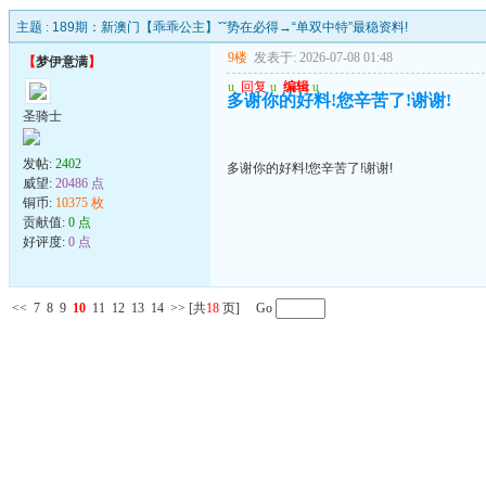
主题 :
189期：新澳门【乖乖公主】ˇˇ势在必得→“单双中特”最稳资料!
9楼
发表于: 2026-07-08 01:48
【
梦伊意满
】
u
回复
u
编辑
u
多谢你的好料!您辛苦了!谢谢!
圣骑士
发帖:
2402
多谢你的好料!您辛苦了!谢谢!
威望:
20486 点
铜币:
10375 枚
贡献值:
0 点
好评度:
0 点
<<
7
8
9
10
11
12
13
14
>>
[共
18
页] Go