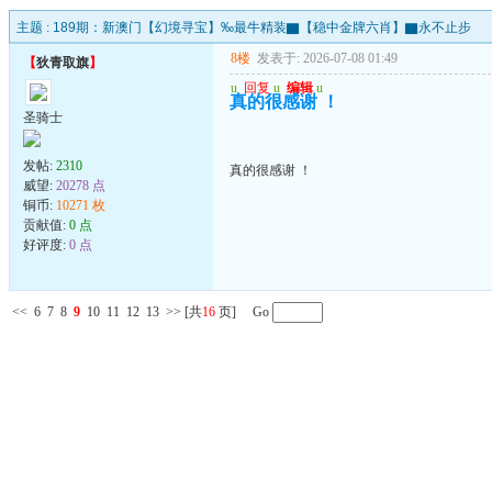
主题 :
189期：新澳门【幻境寻宝】‰最牛精装▇【稳中金牌六肖】▇永不止步
8楼
发表于: 2026-07-08 01:49
【
狄青取旗
】
u
回复
u
编辑
u
真的很感谢 ！
圣骑士
发帖:
2310
真的很感谢 ！
威望:
20278 点
铜币:
10271 枚
贡献值:
0 点
好评度:
0 点
<<
6
7
8
9
10
11
12
13
>>
[共
16
页] Go