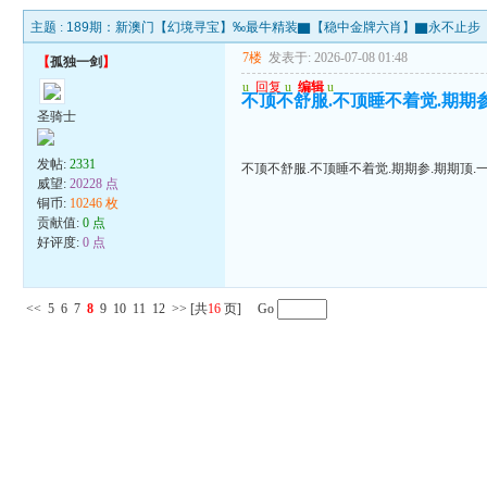
主题 :
189期：新澳门【幻境寻宝】‰最牛精装▇【稳中金牌六肖】▇永不止步
7楼
发表于: 2026-07-08 01:48
【
孤独一剑
】
u
回复
u
编辑
u
不顶不舒服.不顶睡不着觉.期期参.
圣骑士
发帖:
2331
不顶不舒服.不顶睡不着觉.期期参.期期顶.一
威望:
20228 点
铜币:
10246 枚
贡献值:
0 点
好评度:
0 点
<<
5
6
7
8
9
10
11
12
>>
[共
16
页] Go