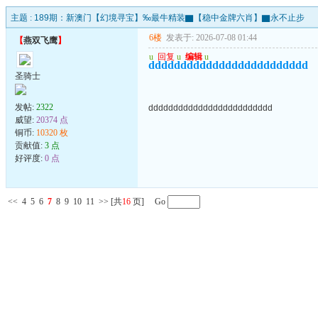
主题 :
189期：新澳门【幻境寻宝】‰最牛精装▇【稳中金牌六肖】▇永不止步
6楼
发表于: 2026-07-08 01:44
【
燕双飞鹰
】
u
回复
u
编辑
u
ddddddddddddddddddddddddd
圣骑士
发帖:
2322
ddddddddddddddddddddddddd
威望:
20374 点
铜币:
10320 枚
贡献值:
3 点
好评度:
0 点
<<
4
5
6
7
8
9
10
11
>>
[共
16
页] Go