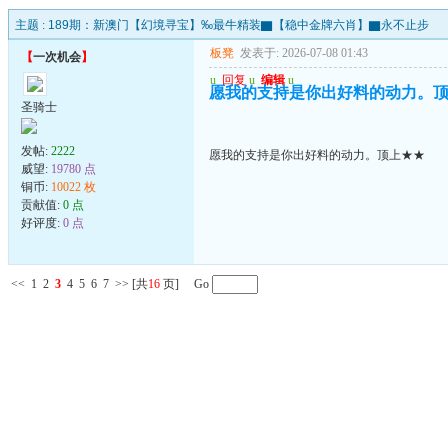
主题 :
189期：新澳门【幻境寻宝】‰最牛精装▇【稳中金牌六肖】▇永不止步
板凳
发表于: 2026-07-08 01:43
【
一次机会
】
u
回复
u
编辑
u
愿我的支持是你出好料的动力。
圣骑士
发帖:
2222
愿我的支持是你出好料的动力。顶上★★
威望:
19780 点
铜币:
10022 枚
贡献值:
0 点
好评度:
0 点
<<
1
2
3
4
5
6
7
>>
[共
16
页] Go