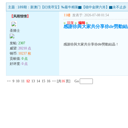
主题 :
189期：新澳门【幻境寻宝】‰最牛精装▇【稳中金牌六肖】▇永不止步
11楼
发表于: 2026-07-08 01:54
【
风雨惜情
】
u
回复
u
编辑
u
感謝伱與大家共分享伱de勞動
圣骑士
发帖:
2307
感謝伱與大家共分享伱de勞動結晶！
威望:
20210 点
铜币:
10237 枚
贡献值:
0 点
好评度:
0 点
<<
9
10
11
12
13
14
15
16
>>
[共
16
页] Go