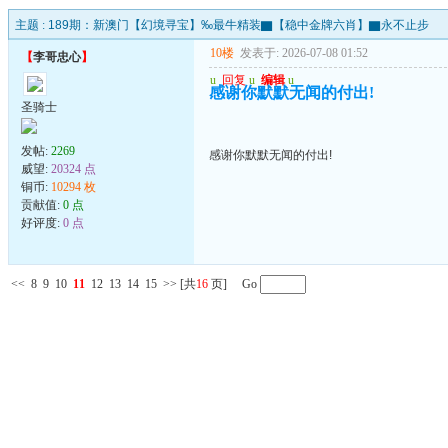
主题 :
189期：新澳门【幻境寻宝】‰最牛精装▇【稳中金牌六肖】▇永不止步
10楼
发表于: 2026-07-08 01:52
【
李哥忠心
】
u
回复
u
编辑
u
感谢你默默无闻的付出!
圣骑士
发帖:
2269
感谢你默默无闻的付出!
威望:
20324 点
铜币:
10294 枚
贡献值:
0 点
好评度:
0 点
<<
8
9
10
11
12
13
14
15
>>
[共
16
页] Go