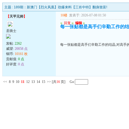
主题 :
189期：新澳门【烈火凤凰】劲爆来料【三肖中特】翻身致富!
10楼
发表于: 2026-07-08 01:50
【
天平元帅
】
u
回复
u
编辑
u
每一张贴都是高手们辛勤工作的结
圣骑士
发帖:
2262
每一张贴都是高手们辛勤工作的结晶,对高手
威望:
20058 点
铜币:
10161 枚
贡献值:
0 点
好评度:
0 点
<<
8
9
10
11
12
13
14
15
>>
[共
16
页] Go