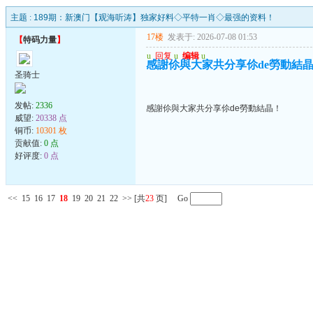
主题 :
189期：新澳门【观海听涛】独家好料◇平特一肖◇最强的资料！
17楼
发表于: 2026-07-08 01:53
【
特码力量
】
u
回复
u
编辑
u
感謝伱與大家共分享伱de勞動結
圣骑士
发帖:
2336
感謝伱與大家共分享伱de勞動結晶！
威望:
20338 点
铜币:
10301 枚
贡献值:
0 点
好评度:
0 点
<<
15
16
17
18
19
20
21
22
>>
[共
23
页] Go