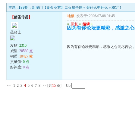
主题 :
189期：新澳门【黄金圣衣】〓火爆全网＜买什么中什么＞稳定！
地板
发表于: 2026-07-08 01:45
【
赌圣传说
】
u
回复
u
编辑
u
因为有你论坛更精彩，感激之心
圣骑士
发帖:
2316
因为有你论坛更精彩，感激之心无尽言说
威望:
20589 点
铜币:
10427 枚
贡献值:
0 点
好评度:
0 点
<<
1
2
3
4
5
6
7
8
>>
[共
15
页] Go