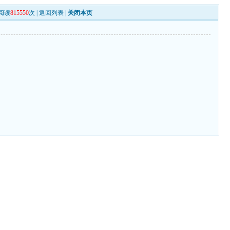
阅读
815550
次 |
返回列表
|
关闭本页