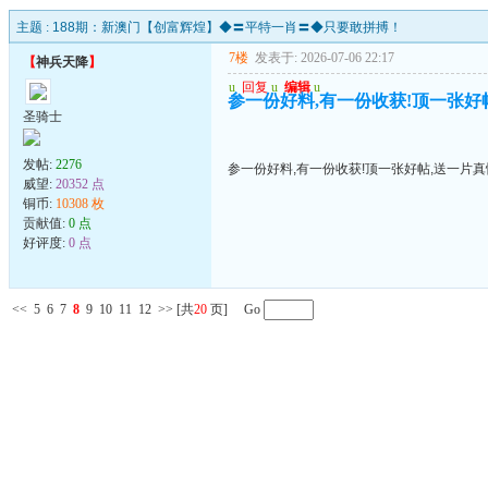
主题 :
188期：新澳门【创富辉煌】◆〓平特一肖〓◆只要敢拼搏！
7楼
发表于: 2026-07-06 22:17
【
神兵天降
】
u
回复
u
编辑
u
参一份好料,有一份收获!顶一张好帖
圣骑士
发帖:
2276
参一份好料,有一份收获!顶一张好帖,送一片真
威望:
20352 点
铜币:
10308 枚
贡献值:
0 点
好评度:
0 点
<<
5
6
7
8
9
10
11
12
>>
[共
20
页] Go