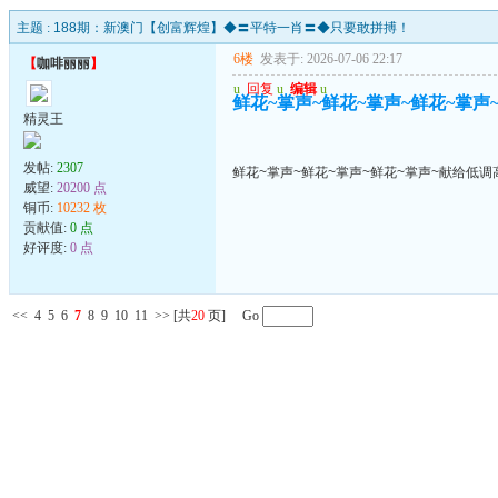
主题 :
188期：新澳门【创富辉煌】◆〓平特一肖〓◆只要敢拼搏！
6楼
发表于: 2026-07-06 22:17
【
咖啡丽丽
】
u
回复
u
编辑
u
鲜花~掌声~鲜花~掌声~鲜花~掌声
精灵王
发帖:
2307
鲜花~掌声~鲜花~掌声~鲜花~掌声~献给低调
威望:
20200 点
铜币:
10232 枚
贡献值:
0 点
好评度:
0 点
<<
4
5
6
7
8
9
10
11
>>
[共
20
页] Go