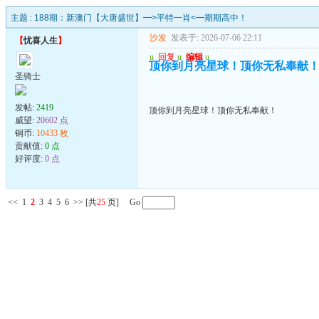
主题 :
188期：新澳门【大唐盛世】━>平特一肖<━期期高中！
沙发
发表于: 2026-07-06 22:11
【
忧喜人生
】
u
回复
u
编辑
u
顶你到月亮星球！顶你无私奉献
圣骑士
发帖:
2419
顶你到月亮星球！顶你无私奉献！
威望:
20602 点
铜币:
10433 枚
贡献值:
0 点
好评度:
0 点
<<
1
2
3
4
5
6
>>
[共
25
页] Go