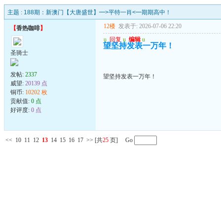
主题 :
188期：新澳门【大唐盛世】━>平特一肖<━期期高中！
12楼
发表于: 2026-07-06 22:20
【
香热咖啡
】
u
回复
u
编辑
u
望坚持发表一万年！
圣骑士
发帖:
2337
望坚持发表一万年！
威望:
20139 点
铜币:
10202 枚
贡献值:
0 点
好评度:
0 点
<<
10
11
12
13
14
15
16
17
>>
[共
25
页] Go