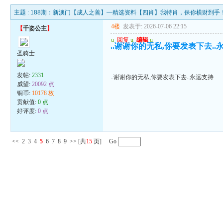
主题 :
188期：新澳门【成人之善】━精选资料【四肖】我特肖，保你横财到手
4楼
发表于: 2026-07-06 22:15
【
千姿公主
】
u
回复
u
编辑
u
..谢谢你的无私,你要发表下去..
圣骑士
发帖:
2331
..谢谢你的无私,你要发表下去..永远支持
威望:
20092 点
铜币:
10178 枚
贡献值:
0 点
好评度:
0 点
<<
2
3
4
5
6
7
8
9
>>
[共
15
页] Go