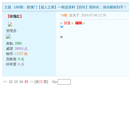
主题 :
188期：新澳门【成人之善】━精选资料【四肖】我特肖，保你横财到手！
14楼
发表于: 2026-07-06 22:30
【
玫瑰红
】
u
回复
u
编辑
u
w
管理员
w
发帖:
2900
威望:
20016 点
铜币:
11557 枚
贡献值:
0 点
好评度:
0 点
<<
12
13
14
15
>>
[共
15
页] Go