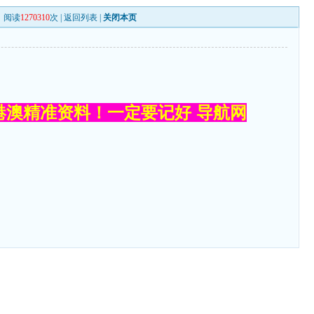
阅读
1270310
次 |
返回列表
|
关闭本页
港澳精准资料！一定要记好 导航网