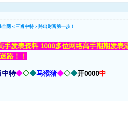
火爆全网＜三肖中特＞跨出财富第一步！
手发表资料 1000多位网络高手期期发表
不会迷路！！
肖中特
◆
◇
◆
马猴猪
◆
◇
◆
开0000
中