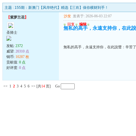
主题 :
155期：新澳门【风华绝代】精选【三肖】保你横财到手！
沙发
发表于: 2026-06-03 22:07
【
紫萝兰花
】
u
回复
u
编辑
u
無私的高手，永遠支持你，在此
圣骑士
发帖:
2372
無私的高手，永遠支持你，在此說聲：辛苦
威望:
20310 点
铜币:
10287 枚
贡献值:
0 点
好评度:
0 点
<<
1
2
3
4
5
6
>>
[共
14
页] Go