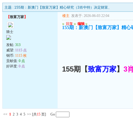
主题 :
155期：新澳门【致富万家】精心研究（3肖中特）决定财富、
楼主
发表于: 2026-06-03 22:04
【
致富万家
】
u
回复
u
编辑
u
155期：新澳门【致富万家】精心
骑士
发帖:
313
威望:
1115 点
铜币:
1115 枚
贡献值:
0 点
好评度:
0 点
155期【
致富万家
】
3
<<
1
2
3
4
5
>>
[共
15
页] Go