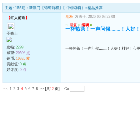
主题 :
155期：新澳门【锦绣前程】〖中特③肖〗≈精品推荐..
地板
发表于: 2026-06-03 22:08
【
红人前途
】
u
回复
u
编辑
u
一杯热茶！一声问候........！
圣骑士
发帖:
2299
一杯热茶！一声问候........！人好！料好！心
威望:
20506 点
铜币:
10385 枚
贡献值:
0 点
好评度:
0 点
<<
1
2
3
4
5
6
7
8
>>
[共
12
页] Go