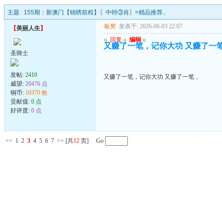
主题 :
155期：新澳门【锦绣前程】〖中特③肖〗≈精品推荐..
板凳
发表于: 2026-06-03 22:07
【
美丽人生
】
u
回复
u
编辑
u
又赚了一笔，记你大功 又赚了一
圣骑士
发帖:
2410
又赚了一笔，记你大功 又赚了一笔，
威望:
20476 点
铜币:
10370 枚
贡献值:
0 点
好评度:
0 点
<<
1
2
3
4
5
6
7
>>
[共
12
页] Go