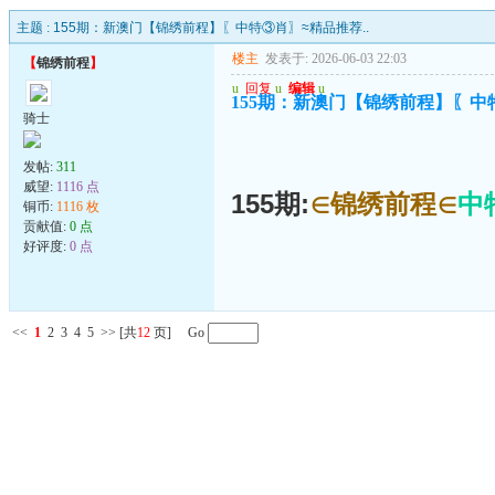
主题 :
155期：新澳门【锦绣前程】〖中特③肖〗≈精品推荐..
楼主
发表于: 2026-06-03 22:03
【
锦绣前程
】
u
回复
u
编辑
u
155期：新澳门【锦绣前程】〖中特
骑士
发帖:
311
威望:
1116 点
155期:
∈锦绣前程∈
中
铜币:
1116 枚
贡献值:
0 点
好评度:
0 点
<<
1
2
3
4
5
>>
[共
12
页] Go