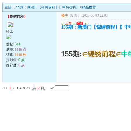
主题 :
155期：新澳门【锦绣前程】〖中特③肖〗≈精品推荐..
楼主
发表于: 2026-06-03 22:03
【
锦绣前程
】
u
回复
u
编辑
u
155期：新澳门【锦绣前程】〖中特
骑士
发帖:
311
威望:
1116 点
155期:
∈锦绣前程∈
中
铜币:
1116 枚
贡献值:
0 点
好评度:
0 点
<<
1
2
3
4
5
>>
[共
12
页] Go