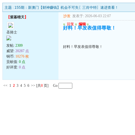
主题 :
155期：新澳门【财神赚钱】机会不可失〖三肖中特〗速进查看！
沙发
发表于: 2026-06-03 22:07
【
紫暮晴天
】
u
回复
u
编辑
u
好料！早发表值得尊敬！
圣骑士
发帖:
2309
好料！早发表值得尊敬！
威望:
20287 点
铜币:
10276 枚
贡献值:
0 点
好评度:
0 点
<<
1
2
3
4
5
6
>>
[共
8
页] Go