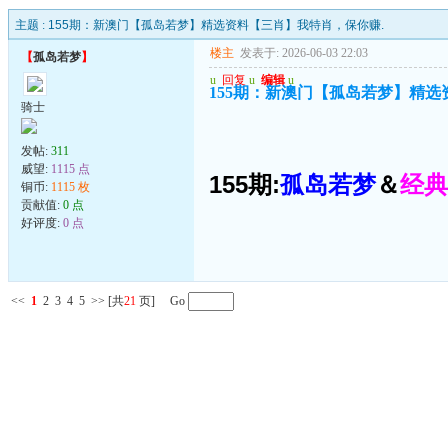
主题 :
155期：新澳门【孤岛若梦】精选资料【三肖】我特肖，保你赚.
楼主
发表于: 2026-06-03 22:03
【
孤岛若梦
】
u
回复
u
编辑
u
155期：新澳门【孤岛若梦】精选
骑士
发帖:
311
威望:
1115 点
155期:
孤岛若梦
＆
经典
铜币:
1115 枚
贡献值:
0 点
好评度:
0 点
<<
1
2
3
4
5
>>
[共
21
页] Go