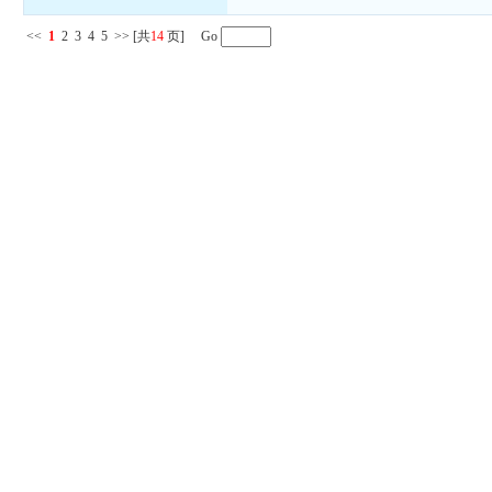
<<
1
2
3
4
5
>>
[共
14
页] Go