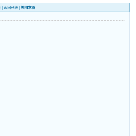
 |
返回列表
|
关闭本页