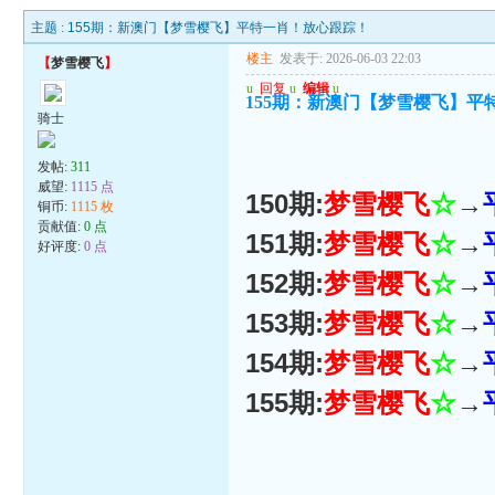
主题 :
155期：新澳门【梦雪樱飞】平特一肖！放心跟踪！
楼主
发表于: 2026-06-03 22:03
【
梦雪樱飞
】
u
回复
u
编辑
u
155期：新澳门【梦雪樱飞】平
骑士
发帖:
311
威望:
1115 点
150期:
梦雪樱飞
☆
→
铜币:
1115 枚
贡献值:
0 点
151期:
梦雪樱飞
☆
→
好评度:
0 点
152期:
梦雪樱飞
☆
→
153期:
梦雪樱飞
☆
→
154期:
梦雪樱飞
☆
→
155期:
梦雪樱飞
☆
→