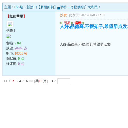
主题 :
155期：新澳门【梦丽如初】▄平特一肖提供给广大彩民！
沙发
发表于: 2026-06-03 22:07
【
红的苹果
】
u
回复
u
编辑
u
人好,品德高,不摆架子,希望早点发
圣骑士
发帖:
2361
人好,品德高,不摆架子,希望早点发!
威望:
20446 点
铜币:
10355 枚
贡献值:
0 点
好评度:
0 点
<<
1
2
3
4
5
6
>>
[共
13
页] Go