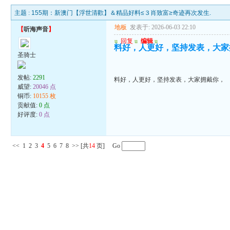
主题 :
155期：新澳门【浮世清歡】＆精品好料≤３肖致富≥奇迹再次发生.
地板
发表于: 2026-06-03 22:10
【
听海声音
】
u
回复
u
编辑
u
料好，人更好，坚持发表，大家
圣骑士
发帖:
2291
料好，人更好，坚持发表，大家拥戴你，
威望:
20046 点
铜币:
10155 枚
贡献值:
0 点
好评度:
0 点
<<
1
2
3
4
5
6
7
8
>>
[共
14
页] Go