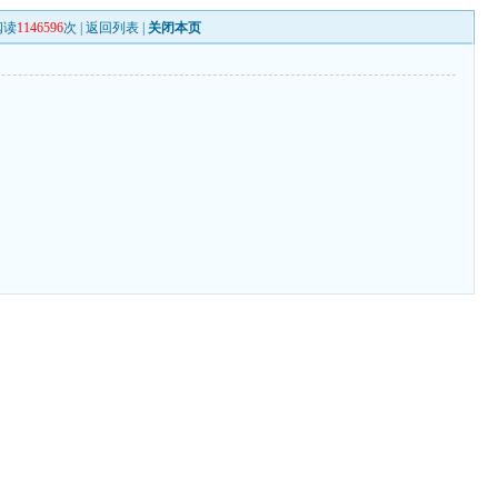
阅读
1146596
次 |
返回列表
|
关闭本页