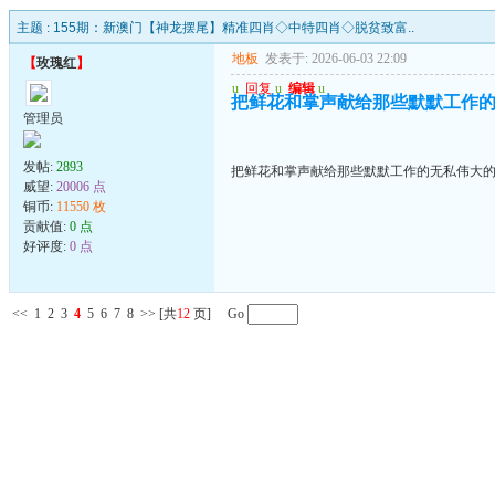
主题 :
155期：新澳门【神龙摆尾】精准四肖◇中特四肖◇脱贫致富..
地板
发表于: 2026-06-03 22:09
【
玫瑰红
】
u
回复
u
编辑
u
把鲜花和掌声献给那些默默工作
管理员
发帖:
2893
把鲜花和掌声献给那些默默工作的无私伟大
威望:
20006 点
铜币:
11550 枚
贡献值:
0 点
好评度:
0 点
<<
1
2
3
4
5
6
7
8
>>
[共
12
页] Go