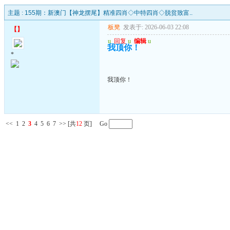
主题 :
155期：新澳门【神龙摆尾】精准四肖◇中特四肖◇脱贫致富..
板凳
发表于: 2026-06-03 22:08
【
】
u
回复
u
编辑
u
我顶你！
*
我顶你！
<<
1
2
3
4
5
6
7
>>
[共
12
页] Go