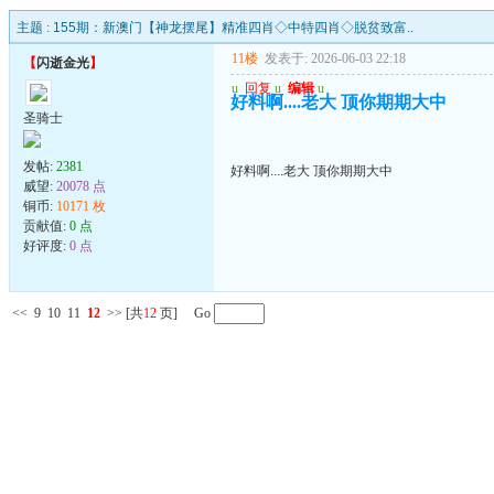
主题 :
155期：新澳门【神龙摆尾】精准四肖◇中特四肖◇脱贫致富..
11楼
发表于: 2026-06-03 22:18
【
闪逝金光
】
u
回复
u
编辑
u
好料啊....老大 顶你期期大中
圣骑士
发帖:
2381
好料啊....老大 顶你期期大中
威望:
20078 点
铜币:
10171 枚
贡献值:
0 点
好评度:
0 点
<<
9
10
11
12
>>
[共
12
页] Go