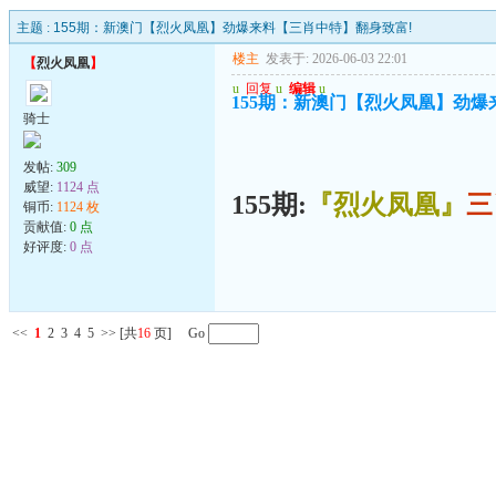
主题 :
155期：新澳门【烈火凤凰】劲爆来料【三肖中特】翻身致富!
楼主
发表于: 2026-06-03 22:01
【
烈火凤凰
】
u
回复
u
编辑
u
155期：新澳门【烈火凤凰】劲爆
骑士
发帖:
309
威望:
1124 点
155期:
『烈火凤凰』
三
铜币:
1124 枚
贡献值:
0 点
好评度:
0 点
<<
1
2
3
4
5
>>
[共
16
页] Go