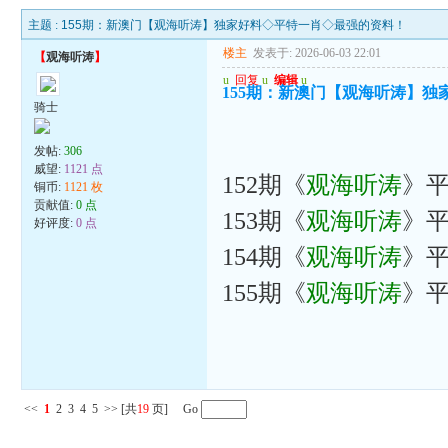
主题 :
155期：新澳门【观海听涛】独家好料◇平特一肖◇最强的资料！
楼主
发表于: 2026-06-03 22:01
【
观海听涛
】
u
回复
u
编辑
u
155期：新澳门【观海听涛】
骑士
发帖:
306
威望:
1121 点
152期《
观海听涛
》
铜币:
1121 枚
贡献值:
0 点
153期《
观海听涛
》
好评度:
0 点
154期《
观海听涛
》
155期《
观海听涛
》
<<
1
2
3
4
5
>>
[共
19
页] Go