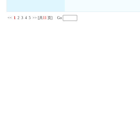
<<
1
2
3
4
5
>>
[共
11
页] Go