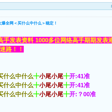
〓火爆全网＜买什么中什么＞稳定！
手发表资料 1000多位网络高手期期发表
不会迷路！！
买什么中什么
╋
小尾小尾
╋
开:41准
买什么中什么
╋
小尾小尾
╋
开:41准
买什么中什么
╋
小尾小尾
╋
开:？00准