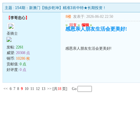
主题 :
154期：新澳门【独步乾坤】精准3肖中特★长期投资！
8楼
发表于: 2026-06-02 22:50
【
李哥忠心
】
u
回复
u
编辑
u
感恩亲人朋友生活会更美好!
圣骑士
发帖:
2261
感恩亲人朋友生活会更美好!
威望:
20308 点
铜币:
10286 枚
贡献值:
0 点
好评度:
0 点
<<
6
7
8
9
10
11
12
13
>>
[共
18
页] Go