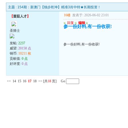
主题 :
154期：新澳门【独步乾坤】精准3肖中特★长期投资！
16楼
发表于: 2026-06-02 23:01
【
茵茹人才
】
u
回复
u
编辑
u
参一份好料,有一份收获!
圣骑士
发帖:
2237
参一份好料,有一份收获!
威望:
20158 点
铜币:
10211 枚
贡献值:
0 点
好评度:
0 点
<<
14
15
16
17
18
>>
[共
18
页] Go