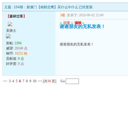
主题 :
154期：新澳门【南鹞北鹰】买什么中什么 已经更新.
5楼
发表于: 2026-06-02 22:49
【
森林过客
】
u
回复
u
编辑
u
谢谢朋友的无私发表！
圣骑士
发帖:
2294
谢谢朋友的无私发表！
威望:
20240 点
铜币:
10252 枚
贡献值:
0 点
好评度:
0 点
<<
3
4
5
6
7
8
9
10
>>
[共
16
页] Go