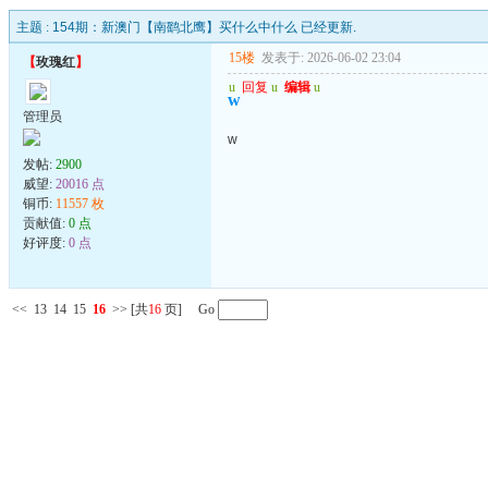
主题 :
154期：新澳门【南鹞北鹰】买什么中什么 已经更新.
15楼
发表于: 2026-06-02 23:04
【
玫瑰红
】
u
回复
u
编辑
u
w
管理员
w
发帖:
2900
威望:
20016 点
铜币:
11557 枚
贡献值:
0 点
好评度:
0 点
<<
13
14
15
16
>>
[共
16
页] Go