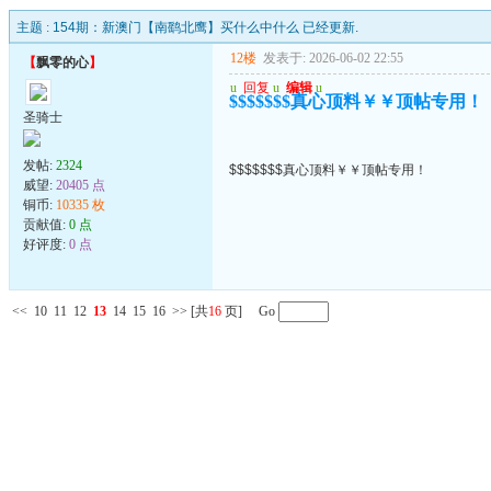
主题 :
154期：新澳门【南鹞北鹰】买什么中什么 已经更新.
12楼
发表于: 2026-06-02 22:55
【
飘零的心
】
u
回复
u
编辑
u
$$$$$$$真心顶料￥￥顶帖专用！
圣骑士
发帖:
2324
$$$$$$$真心顶料￥￥顶帖专用！
威望:
20405 点
铜币:
10335 枚
贡献值:
0 点
好评度:
0 点
<<
10
11
12
13
14
15
16
>>
[共
16
页] Go