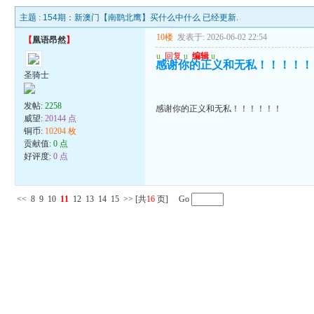
主题 :
154期：新澳门【南鹞北鹰】买什么中什么 已经更新.
10楼
发表于: 2026-06-02 22:54
【
凰语昂然
】
u
回复
u
编辑
u
感谢你的正义和无私！！！！！
圣骑士
发帖:
2258
感谢你的正义和无私！！！！！！
威望:
20144 点
铜币:
10204 枚
贡献值:
0 点
好评度:
0 点
<<
8
9
10
11
12
13
14
15
>>
[共
16
页] Go