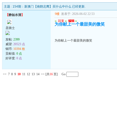
主题 :
154期：新澳门【南鹞北鹰】买什么中什么 已经更新.
9楼
发表于: 2026-06-02 22:53
【
静如水清
】
u
回复
u
编辑
u
为你献上一个最甜美的微笑
圣骑士
发帖:
2399
为你献上一个最甜美的微笑
威望:
20523 点
铜币:
10394 枚
贡献值:
0 点
好评度:
0 点
<<
7
8
9
10
11
12
13
14
>>
[共
16
页] Go