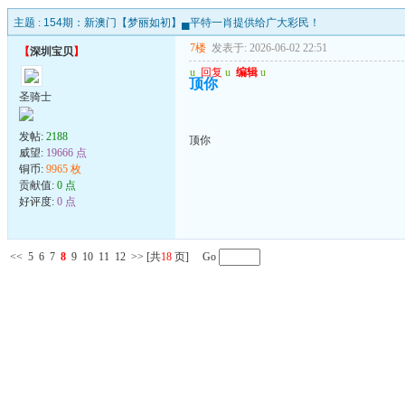
主题 :
154期：新澳门【梦丽如初】▄平特一肖提供给广大彩民！
7楼
发表于: 2026-06-02 22:51
【
深圳宝贝
】
u
回复
u
编辑
u
顶你
圣骑士
发帖:
2188
顶你
威望:
19666 点
铜币:
9965 枚
贡献值:
0 点
好评度:
0 点
<<
5
6
7
8
9
10
11
12
>>
[共
18
页] Go