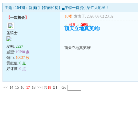
主题 :
154期：新澳门【梦丽如初】▄平特一肖提供给广大彩民！
16楼
发表于: 2026-06-02 23:02
【
一次机会
】
u
回复
u
编辑
u
顶天立地真英雄!
圣骑士
发帖:
2227
顶天立地真英雄!
威望:
19790 点
铜币:
10027 枚
贡献值:
0 点
好评度:
0 点
<<
14
15
16
17
18
>>
[共
18
页] Go