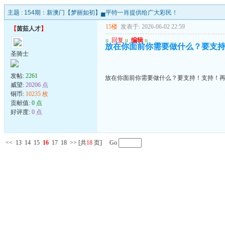
主题 :
154期：新澳门【梦丽如初】▄平特一肖提供给广大彩民！
15楼
发表于: 2026-06-02 22:59
【
茵茹人才
】
u
回复
u
编辑
u
放在你面前你需要做什么？要支
圣骑士
发帖:
2261
放在你面前你需要做什么？要支持！支持！
威望:
20206 点
铜币:
10235 枚
贡献值:
0 点
好评度:
0 点
<<
13
14
15
16
17
18
>>
[共
18
页] Go