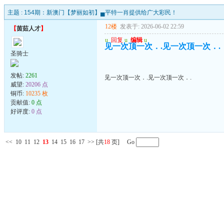
主题 :
154期：新澳门【梦丽如初】▄平特一肖提供给广大彩民！
12楼
发表于: 2026-06-02 22:59
【
茵茹人才
】
u
回复
u
编辑
u
见一次顶一次．.见一次顶一次．.
圣骑士
发帖:
2261
见一次顶一次．.见一次顶一次．.
威望:
20206 点
铜币:
10235 枚
贡献值:
0 点
好评度:
0 点
<<
10
11
12
13
14
15
16
17
>>
[共
18
页] Go