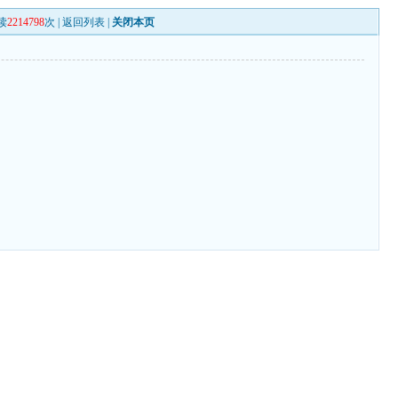
读
2214798
次 |
返回列表
|
关闭本页