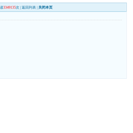
读
3349135
次 |
返回列表
|
关闭本页