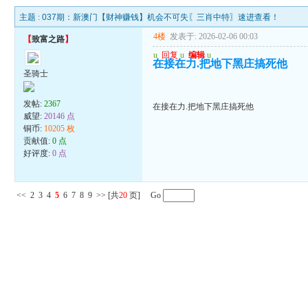
主题 :
037期：新澳门【财神赚钱】机会不可失〖三肖中特〗速进查看！
4楼
发表于: 2026-02-06 00:03
【
致富之路
】
u
回复
u
编辑
u
在接在力.把地下黑庄搞死他
圣骑士
发帖:
2367
在接在力.把地下黑庄搞死他
威望:
20146 点
铜币:
10205 枚
贡献值:
0 点
好评度:
0 点
<<
2
3
4
5
6
7
8
9
>>
[共
20
页] Go