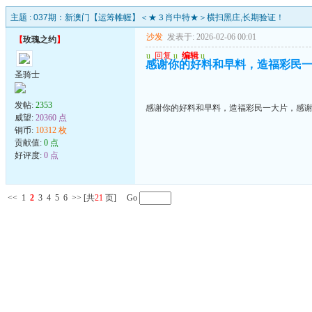
主题 :
037期：新澳门【运筹帷幄】＜★３肖中特★＞横扫黑庄,长期验证！
沙发
发表于: 2026-02-06 00:01
【
玫瑰之约
】
u
回复
u
编辑
u
感谢你的好料和早料，造福彩民
圣骑士
发帖:
2353
感谢你的好料和早料，造福彩民一大片，感
威望:
20360 点
铜币:
10312 枚
贡献值:
0 点
好评度:
0 点
<<
1
2
3
4
5
6
>>
[共
21
页] Go