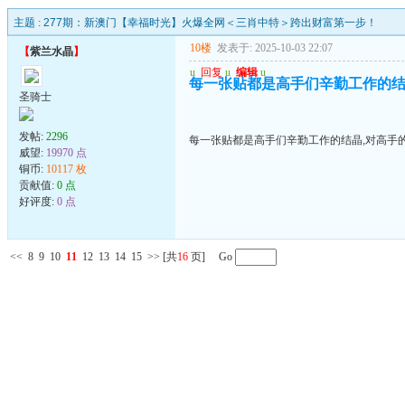
主题 :
277期：新澳门【幸福时光】火爆全网＜三肖中特＞跨出财富第一步！
10楼
发表于: 2025-10-03 22:07
【
紫兰水晶
】
u
回复
u
编辑
u
每一张贴都是高手们辛勤工作的结
圣骑士
发帖:
2296
每一张贴都是高手们辛勤工作的结晶,对高手
威望:
19970 点
铜币:
10117 枚
贡献值:
0 点
好评度:
0 点
<<
8
9
10
11
12
13
14
15
>>
[共
16
页] Go